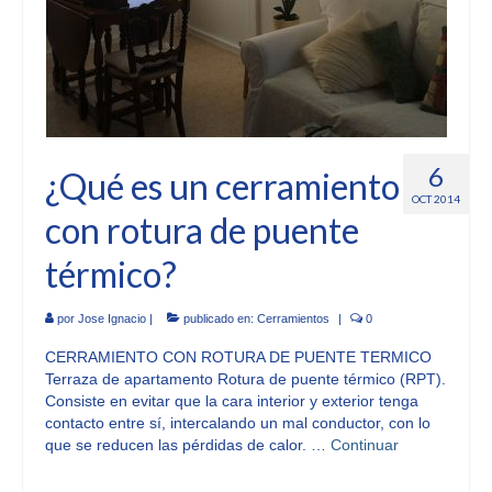
6
¿Qué es un cerramiento
OCT 2014
con rotura de puente
térmico?
por
Jose Ignacio
|
publicado en:
Cerramientos
|
0
CERRAMIENTO CON ROTURA DE PUENTE TERMICO
Terraza de apartamento Rotura de puente térmico (RPT).
Consiste en evitar que la cara interior y exterior tenga
contacto entre sí, intercalando un mal conductor, con lo
que se reducen las pérdidas de calor. …
Continuar