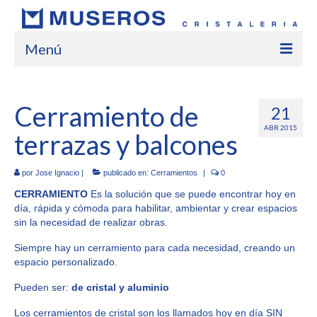
Menú
Inicio
Cerramiento de
21
Empresa
ABR 2015
terrazas y balcones
Marcas
Servicios
por
Jose Ignacio
|
publicado en:
Cerramientos
|
0
CERRAMIENTO
Es la solución que se puede encontrar hoy en
Trabajos
día, rápida y cómoda para habilitar, ambientar y crear espacios
sin la necesidad de realizar obras.
Localización
Siempre hay un cerramiento para cada necesidad, creando un
Contacto
espacio personalizado.
Pueden ser:
de cristal y aluminio
blog
Los cerramientos de cristal son los llamados hoy en día SIN